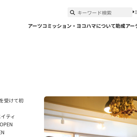
アーツコミッション・ヨコハマについて
助成
アー
症を受けて初
エイティ
PEN
EN