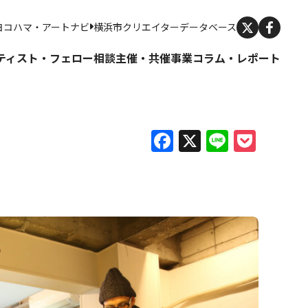
X
ヨコハマ・アートナビ
横浜市クリエイターデータベース
ティスト・フェロー
相談
主催・共催事業
コラム・レポート
Facebook
X
Line
Pock