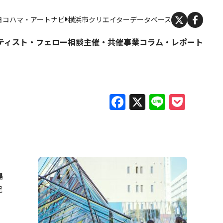
X
ヨコハマ・アートナビ
横浜市クリエイターデータベース
ティスト・フェロー
相談
主催・共催事業
コラム・レポート
Facebook
X
Line
Pock
場
民