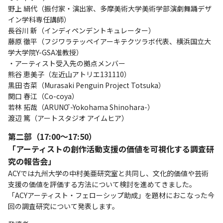
野上 絹代（振付家・演出家、多摩美術大学美術学部演劇舞踊デザ
イン学科専任講師）
長谷川 新（インディペンデントキュレーター）
藤原 徹平（フジワラテッペイアーキテクツラボ代表、横浜国立大
学大学院Y-GSA准教授）
・アーティスト受入先の拠点メンバー
熊谷 恵美子（左近山アトリエ131110）
黒田 杏菜（Murasaki Penguin Project Totsuka）
関口 春江（Co-coya）
若林 拓哉（ARUNŌ -Yokohama Shinohara-）
渡辺 篤（アートスタジオ アイムヒア）
第二部（17:00～17:50）
「アーティストの創作活動支援の価値を可視化する調査研
究の報告会」
ACYでは九州大学の中村美亜研究室と共同し、文化的価値や芸術
支援の価値を評価する方法について検討を進めてきました。
「ACYアーティスト・フェローシップ助成」を題材におこなった今
回の調査研究について発表します。