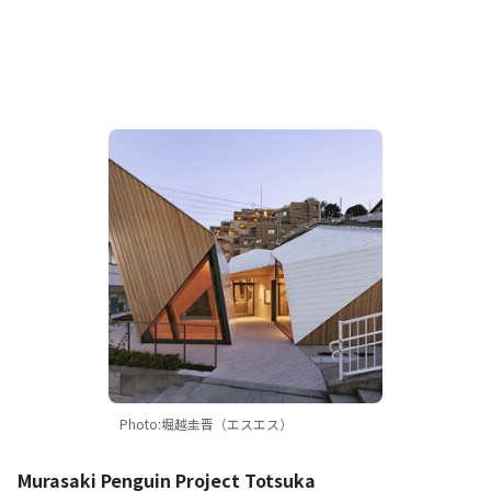
Photo:堀越圭晋（エスエス）
Murasaki Penguin Project Totsuka