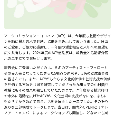
アーツコミッション・ヨコハマ（ACY）は、今年度も芸術やデザイ
ンを軸に横浜各地で共創、協働を生み出してまいりました。日頃
のご愛顧、ご協力に感謝し、一年間の活動報告と来年への展望を
広く共有します。2024年度のACY感謝祭は、報告会と活動紹介展
示の二本立てでお届けします。
報告会にご登壇いただくのは、５名のアーティスト・フェローと
その受入先となってくださった5拠点の運営者、5名の助成審査員
の皆さんです。また、ACYがもたらす文化的価値や芸術支援の価値
を評価する方法を共同で研究してくださった九州大学の中村美亜
教授にもその成果を報告していただきます。昨年度から横浜各地
や市外に活動を広げたACYが、文化芸術の支援がなにを、まちに
もたらすかを改めて考え、活動を展開した一年でした。その振り
返りを二部構成でトークします。当日は、関内外OPEN!とミナト
ノアートメンバーによるワークショップも開催し、どなたでも楽