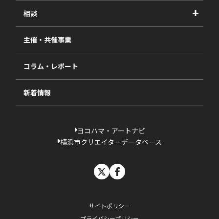
2026年度
相談
2025年度
視察・ヒアリング・研究
2024年度
主催・共催事業
相談依頼フォーム
2023年度
コラム・レポート
過去の採択一覧
新着情報
ヨコハマ・アートナビ
横浜市クリエイターデータベース
X
facebook
サイトポリシー
プライバシーポリシー