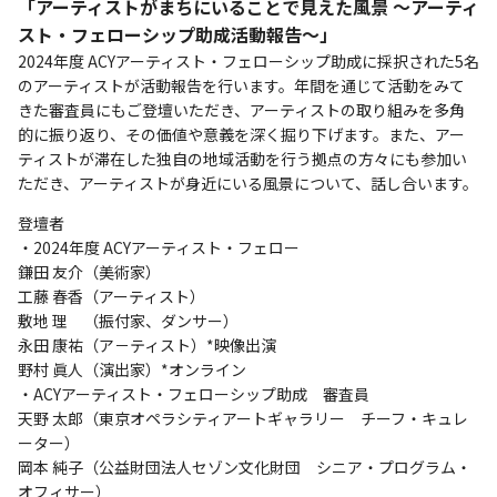
「アーティストがまちにいることで見えた風景 ～アーティ
スト・フェローシップ助成活動報告～」
2024年度 ACYアーティスト・フェローシップ助成に採択された5名
のアーティストが活動報告を行います。年間を通じて活動をみて
きた審査員にもご登壇いただき、アーティストの取り組みを多角
的に振り返り、その価値や意義を深く掘り下げます。また、アー
ティストが滞在した独自の地域活動を行う拠点の方々にも参加い
ただき、アーティストが身近にいる風景について、話し合います。
登壇者
・2024年度 ACYアーティスト・フェロー
鎌田 友介（美術家）
工藤 春香（アーティスト）
敷地 理 （振付家、ダンサー）
永田 康祐（ア－ティスト）*映像出演
野村 眞人（演出家）*オンライン
・ACYアーティスト・フェローシップ助成 審査員
天野 太郎（東京オペラシティアートギャラリー チーフ・キュレ
ーター）
岡本 純子（公益財団法人セゾン文化財団 シニア・プログラム・
オフィサー）