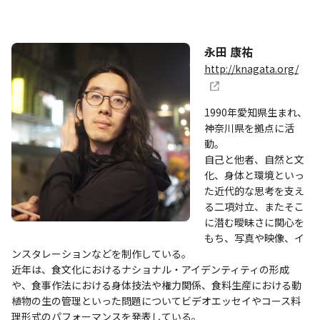
永田 康祐
http://knagata.org/
1990年愛知県生まれ、
神奈川県を拠点に活
動。
自己と他者、自然と文
化、身体と環境といっ
た近代的な思考を支え
る二項対立、またそこ
に潜む曖昧さに関心を
もち、写真や映像、イ
ンスタレーションなどを制作している。
近年は、食文化におけるナショナル・アイデンティティの形成
や、食事作法における身体技法や権力関係、食料生産における動
植物の生の管理といった問題についてビデオエッセイやコース料
理形式のパフォーマンスを発表している。