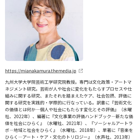
https://mianakamura.themedia.jp
九州大学大学院芸術工学研究院教授。専門は文化政策・アートマ
ネジメント研究。芸術が人や社会に変化をもたらすプロセスや仕
組みに関する研究、またそれを踏まえたケア、社会包摂、評価に
関する研究を実践的・学際的に行なっている。訳書に『芸術文化
の価値とは何か―個人や社会にもたらす変化とその評価』（水曜
社、2022年）、編著に『文化事業の評価ハンドブック―新たな価
値を社会にひらく』（水曜社、2021年）、『ソーシャルアートラ
ボ―地域と社会をひらく』（水曜社、2018年）、単著に『音楽を
ひらく—アート・ケア・文化のトリロジー』（水声社、2013年）