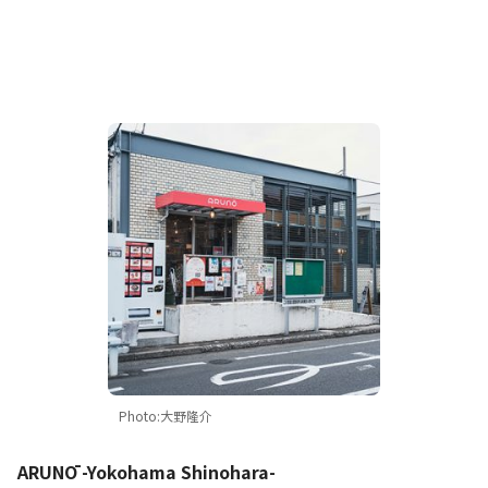
Photo:大野隆介
ARUNŌ -Yokohama Shinohara-