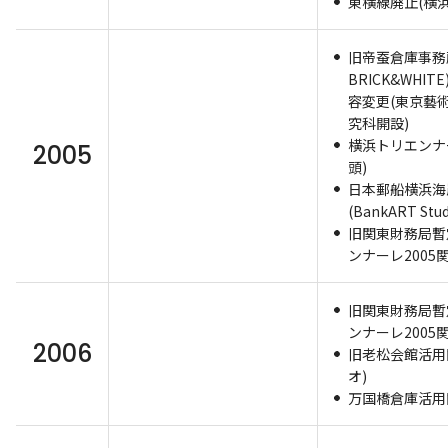
東横線廃止(横浜
旧帝蚕倉庫事務
BRICK&WHI
容変更(東京藝
究科開設)
横浜トリエンナー
2005
頭)
日本郵船横浜海
(BankART Stud
旧関東財務局暫
ンナーレ2005
旧関東財務局暫
ンナーレ2005
2006
旧老松会館活用
オ)
万国橋倉庫活用開