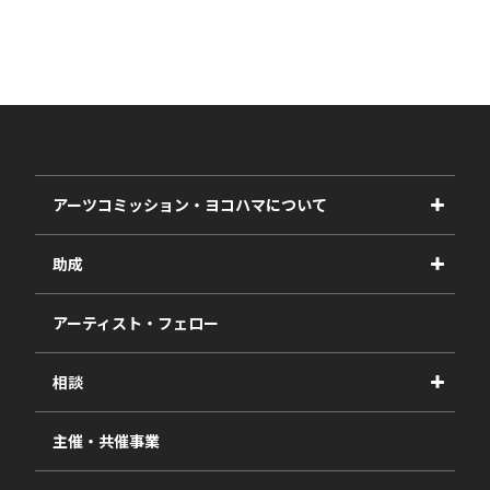
アーツコミッション・ヨコハマについて
事業紹介
助成
事業報告書
2027年度
アーティスト・フェロー
2026年度
相談
2025年度
視察・ヒアリング・研究
2024年度
主催・共催事業
相談依頼フォーム
2023年度