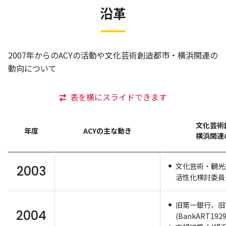
沿革
2007年からのACYの活動や文化芸術創造都市・横浜関連の
動向について
表を横にスライドできます
文化芸術
年度
ACYの主な動き
横浜関連
文化芸術・観光
2003
活性化検討委員
旧第一銀行、旧
2004
(BankART1929