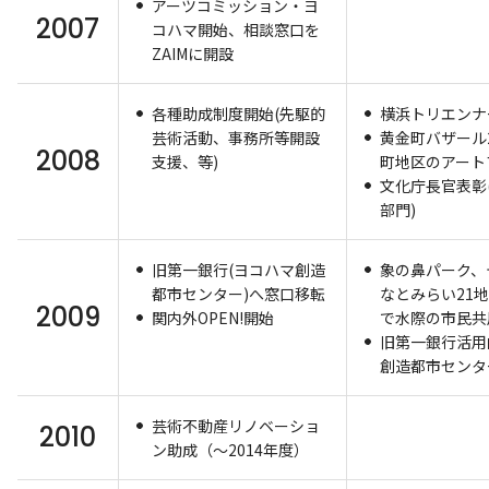
アーツコミッション・ヨ
2007
コハマ開始、相談窓口を
ZAIMに開設
各種助成制度開始(先駆的
横浜トリエンナー
芸術活動、事務所等開設
黄金町バザール2
2008
支援、等)
町地区のアート
文化庁長官表彰
部門)
旧第一銀行(ヨコハマ創造
象の鼻パーク、
都市センター)へ窓口移転
なとみらい21
2009
関内外OPEN!開始
で水際の市民共
旧第一銀行活用
創造都市センタ
芸術不動産リノベーショ
2010
ン助成（～2014年度）