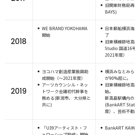
旧関東財務局再
BAYS)
WE BRAND YOKOHAMA
日本郵船横浜海
開始
了
2018
旧東横線跡地高架
Studio 国道
2021年度）
ヨコハマ創造産業振興助
横浜みなとみら
成開始（～2021年度）
が90%超に。
アーツカウンシル・ネッ
旧東横線跡地高
2019
トワーク会議初代幹事を
始。
務める(新潟市、 大分県と
新高島駅構内の
共に)
(BankART St
度）、芸術不動
「U39アーティスト・フ
BankART KA
ェローシップ助成」開始