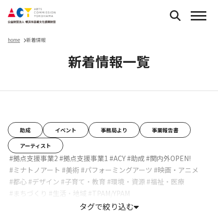
home
新着情報
新着情報一覧
お知らせ
助成
イベント
事務局より
事業報告書
アーティスト
#拠点支援事業2
#拠点支援事業1
#ACY
#助成
#関内外OPEN!
#ミナトノアート
#美術
#パフォーミングアーツ
#映画・アニメ
#都心
#デザイン
#子育て・教育
#環境・資源
#福祉・医療
#まちづくり
#生活・地域
#TPAM/YPAM
タグで絞り込む