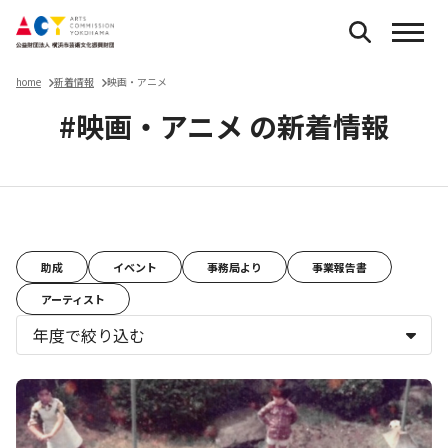
home
新着情報
映画・アニメ
#映画・アニメ の新着情報
お知らせ
助成
イベント
事務局より
事業報告書
アーティスト