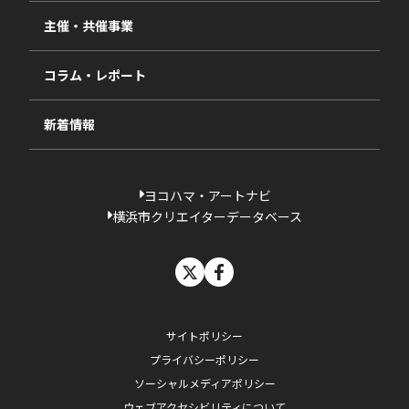
視察・ヒアリング・研究
2024年度
主催・共催事業
相談依頼フォーム
2023年度
コラム・レポート
過去の採択一覧
新着情報
ヨコハマ・アートナビ
横浜市クリエイターデータベース
X
facebook
サイトポリシー
プライバシーポリシー
ソーシャルメディアポリシー
ウェブアクセシビリティについて