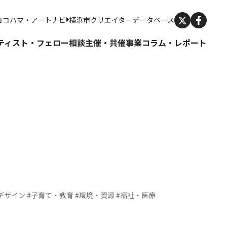
X
ヨコハマ・アートナビ
横浜市クリエイターデータベース
ティスト・フェロー
相談
主催・共催事業
コラム・レポート
デザイン
#子育て・教育
#環境・資源
#福祉・医療