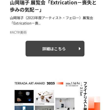
山岡瑞子 展覧会「Extrication－喪失と
歩みの気配－」
山岡瑞子（2023年度アーティスト・フェロー）展覧会
「Extrication－喪...
#ACY
#美術
詳細はこちら