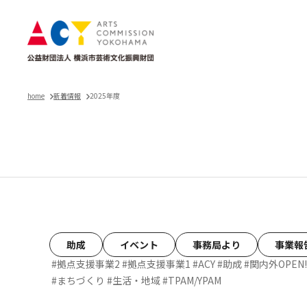
home
新着情報
2025年度
お知らせ
助成
イベント
事務局より
事業報
#拠点支援事業2
#拠点支援事業1
#ACY
#助成
#関内外OPEN!
#まちづくり
#生活・地域
#TPAM/YPAM