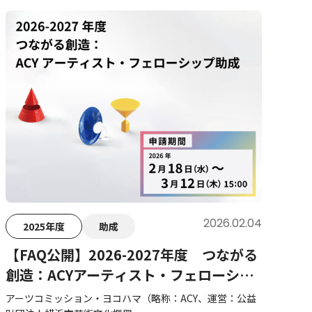
2026.02.04
2025年度
助成
【FAQ公開】2026-2027年度 つながる
創造：ACYアーティスト・フェローシッ
プ助成
アーツコミッション・ヨコハマ（略称：ACY、運営：公益