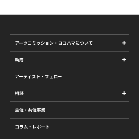
アーツコミッション・ヨコハマについて
事業紹介
助成
事業報告書
2027年度
アーティスト・フェロー
2026年度
相談
2025年度
視察・ヒアリング・研究
2024年度
主催・共催事業
相談依頼フォーム
2023年度
コラム・レポート
過去の採択一覧