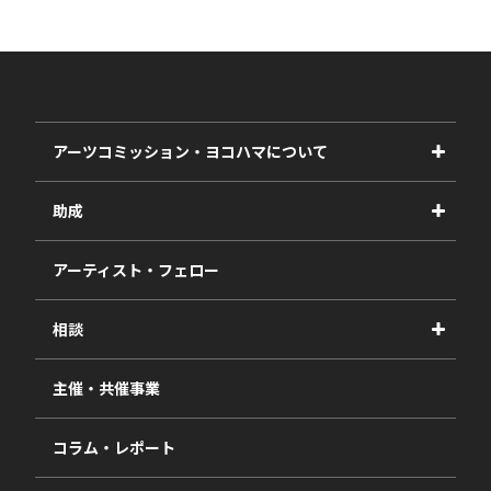
アーツコミッション・ヨコハマについて
事業紹介
助成
事業報告書
2027年度
アーティスト・フェロー
2026年度
相談
2025年度
視察・ヒアリング・研究
2024年度
主催・共催事業
相談依頼フォーム
2023年度
コラム・レポート
過去の採択一覧