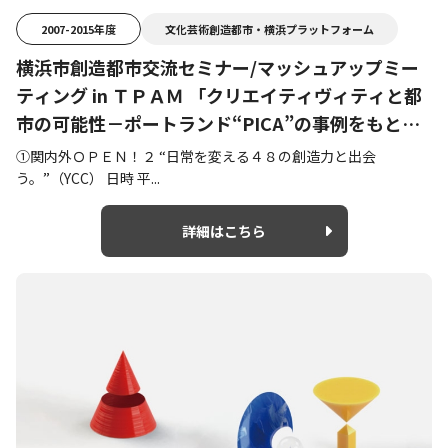
2007-2015年度
文化芸術創造都市・横浜プラットフォーム
横浜市創造都市交流セミナー/マッシュアップミー
ティング in ＴＰＡＭ 「クリエイティヴィティと都
市の可能性－ポートランド“PICA”の事例をもと
に」
①関内外ＯＰＥＮ！２ “日常を変える４８の創造力と出会
う。”（YCC） 日時 平...
詳細はこちら