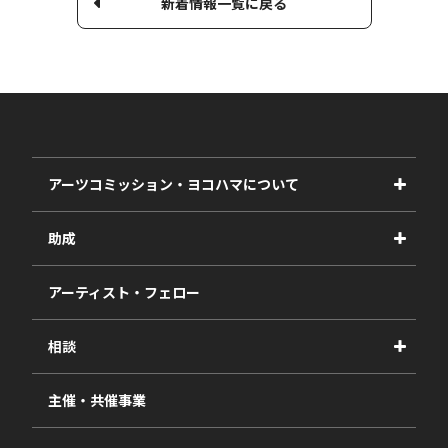
新着情報一覧に戻る
アーツコミッション・ヨコハマについて
事業紹介
助成
事業報告書
2027年度
アーティスト・フェロー
2026年度
相談
2025年度
視察・ヒアリング・研究
2024年度
主催・共催事業
相談依頼フォーム
2023年度