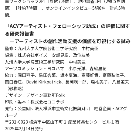
面ワークショップ2回［計約7時間］、現地調査1回（2拠点を訪
問）［計約7時間］、オンラインインタビュー5組6名［計約5時
間］
「ACYアーティスト・フェローシップ助成」の評価に関す
る研究報告書
―アーティストの創作活動支援の価値を可視化する試み
監修：九州大学大学院芸術工学研究院 中村美亜
編集：株式会社ボイズ 安部見空、及位友美
九州大学大学院芸術工学研究院 中村美亜
アーツコミッション・ヨコハマ 小原光洋、森絵里花
協力：岡田容子、黒田杏菜、坂本夏海、齋藤好貴、齋藤梨津子、
関口春江、David Kirkpatrick、長岡親一郎、森祐美子、八島道夫
（敬称略）
デザイン：デザイン事務所Folk
印刷・製本：株式会社ココラボ
発行：公益財団法人横浜市芸術文化振興財団 経営企画・ACYグ
ループ
〒231-0023 横浜市中区山下町２ 産業貿易センタービル１階
2025年2月14日発行