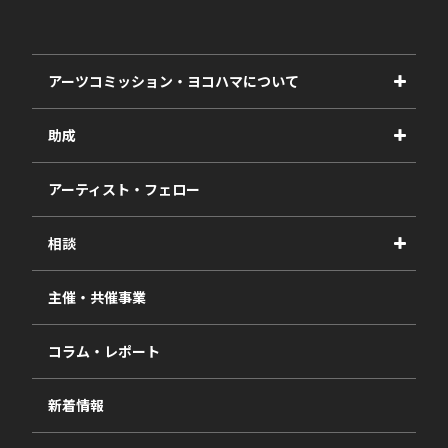
アーツコミッション・ヨコハマについて
事業紹介
助成
事業報告書
2027年度
アーティスト・フェロー
2026年度
相談
2025年度
視察・ヒアリング・研究
2024年度
主催・共催事業
相談依頼フォーム
2023年度
コラム・レポート
過去の採択一覧
新着情報