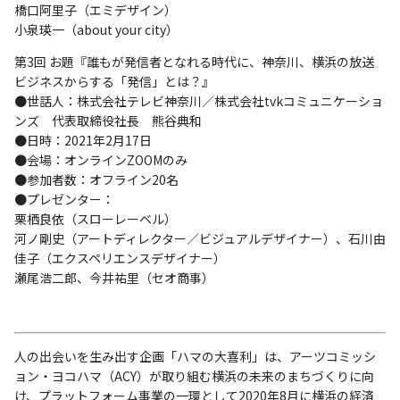
橋口阿里子（エミデザイン）
小泉瑛一（about your city）
第3回 お題『誰もが発信者となれる時代に、神奈川、横浜の放送
ビジネスからする「発信」とは？』
●世話人：株式会社テレビ神奈川／株式会社tvkコミュニケーショ
ンズ 代表取締役社長 熊谷典和
●日時：2021年2月17日
●会場：オンラインZOOMのみ
●参加者数：オフライン20名
●プレゼンター：
栗栖良依（スローレーベル）
河ノ剛史（アートディレクター／ビジュアルデザイナー）、石川由
佳子（エクスペリエンスデザイナー）
瀬尾浩二郎、今井祐里（セオ商事）
人の出会いを生み出す企画「ハマの大喜利」は、アーツコミッシ
ョン・ヨコハマ（ACY）が取り組む横浜の未来のまちづくりに向
け、プラットフォーム事業の一環として2020年8月に横浜の経済