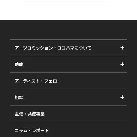
アーツコミッション・ヨコハマについて
事業紹介
助成
事業報告書
2027年度
アーティスト・フェロー
2026年度
相談
2025年度
視察・ヒアリング・研究
2024年度
主催・共催事業
相談依頼フォーム
2023年度
コラム・レポート
過去の採択一覧