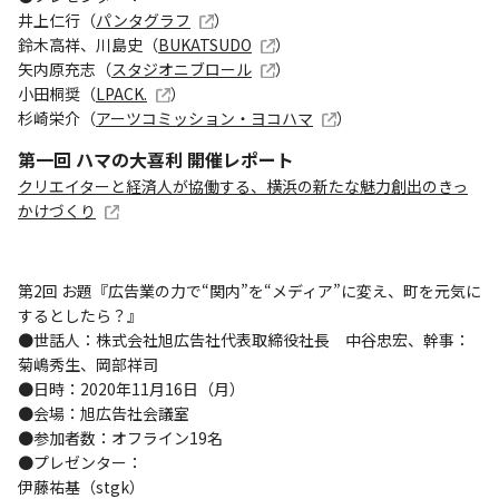
井上仁行（
パンタグラフ
）
鈴木高祥、川島史（
BUKATSUDO
）
矢内原充志（
スタジオニブロール
）
小田桐奨（
LPACK.
）
杉崎栄介（
アーツコミッション・ヨコハマ
）
第一回 ハマの大喜利 開催レポート
クリエイターと経済人が協働する、横浜の新たな魅力創出のきっ
かけづくり
第2回 お題『広告業の力で“関内”を“メディア”に変え、町を元気に
するとしたら？』
●世話人：株式会社旭広告社代表取締役社長 中谷忠宏、幹事：
菊嶋秀生、岡部祥司
●日時：2020年11月16日（月）
●会場：旭広告社会議室
●参加者数：オフライン19名
●プレゼンター：
伊藤祐基（stgk）