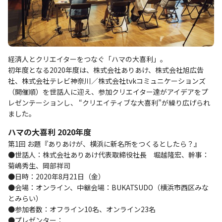
経済人とクリエイターをつなぐ「ハマの大喜利」。
初年度となる2020年度は、株式会社ありあけ、株式会社旭広告
社、株式会社テレビ神奈川／株式会社tvkコミュニケーションズ
（開催順）を世話人に迎え、参加クリエイター達がアイデアをプ
レゼンテーションし、 “クリエイティブな大喜利”が繰り広げられ
ました。
ハマの大喜利 2020年度
第1回 お題『ありあけが、横浜に新名所をつくるとしたら？』
●世話人：株式会社ありあけ代表取締役社長 堀越隆宏、幹事：
菊嶋秀生、岡部祥司
●日時：2020年8月21日（金）
●会場：オンライン、中継会場：BUKATSUDO（横浜市西区みな
とみらい）
●参加者数：オフライン10名、オンライン23名
●プレゼンター：