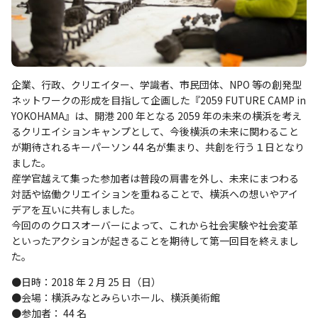
企業、行政、クリエイター、学識者、市民団体、NPO 等の創発型
ネットワークの形成を目指して企画した『2059 FUTURE CAMP in
YOKOHAMA』は、開港 200 年となる 2059 年の未来の横浜を考え
るクリエイションキャンプとして、今後横浜の未来に関わること
が期待されるキーパーソン 44 名が集まり、共創を行う１日となり
ました。
産学官越えて集った参加者は普段の肩書を外し、未来にまつわる
対話や協働クリエイションを重ねることで、横浜への想いやアイ
デアを互いに共有しました。
今回ののクロスオーバーによって、これから社会実験や社会変革
といったアクションが起きることを期待して第一回目を終えまし
た。
●日時：2018 年 2 月 25 日（日）
●会場：横浜みなとみらいホール、横浜美術館
●参加者： 44 名