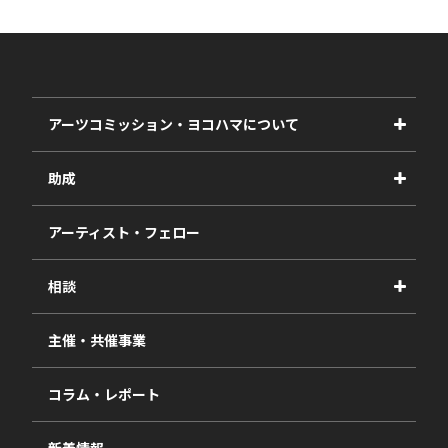
アーツコミッション・ヨコハマについて
事業紹介
助成
事業報告書
2027年度
アーティスト・フェロー
2026年度
相談
2025年度
視察・ヒアリング・研究
2024年度
主催・共催事業
相談依頼フォーム
2023年度
コラム・レポート
過去の採択一覧