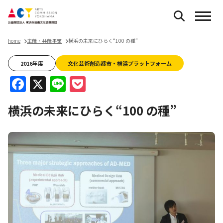
home
主催・共催事業
横浜の未来にひらく“100 の種”
2016年度
文化芸術創造都市・横浜プラットフォーム
Facebook
X
Line
Pocket
横浜の未来にひらく“100 の種”