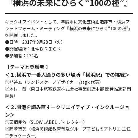
『横浜の未来にひらく“100の種”』
キックオフイベントとして、年度末に文化芸術創造都市・横浜プ
ラットフォーム・ミーティング『横浜の未来にひらく“100の種”』
を開催しました。
●日時：2017年3月28日（火）
●開催場所：北仲ＢＲＩＣＫ
●参加者：134名
【テーマと登壇者 】
＜１.横浜で一番人通りの多い場所「横浜駅」での挑戦＞
①熊谷玄（ランドスケープデザイナー /stgk 代表）
②木村一哉（東日本旅客鉄道株式会社事業創造本部 開発推進部門
課長）
＜２.開港を読み直す－クリエイティブ・インクルージョ
ン＞
①栗栖良依（SLOW LABEL ディレクター）
②岡崎智美（横浜美術館教育普及グループ子どものアトリエ 主任
エデュケーター）