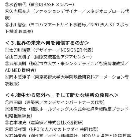
③水谷朋代（黄金町BASE メンバー）
④矢内原充志（ファッションデザイナー／スタジオニブロール代
表）
⑤小川智弘（ヨコハマアートサイト事務局／NPO 法人 ST スポッ
ト横浜 理事長）
＜３.世界の未来へ何を発信するのか＞
①太刀川瑛弼（デザイナー／NOSIGNER 代表）
②山口真樹子（国際交流基金アジアセンター）
③武部貴則（横浜市立大学・米シンシナティこども病院准教授／
AD MED 提唱者）
④岡本美津子（東京藝術大学大学院映像研究科アニメーション専
攻教授）
＜４.街中から郊外へ。そして新たな場所の発見へ＞
①西田司（建築家／オンデザインパートナーズ代表）
②浅岡淳太（相鉄ホールディングス株式会社経営戦略室ブランド
戦略担当課長）
③岩本唯史（建築家／株式会社水辺総研）
④岡部祥司（NPO 法人ハマのトウダイ 共同代表）
⑤石神夏希（劇作家／ペピン結構設計、NPO 法人場所と物語 理事