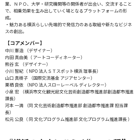
業、ＮＰＯ、大学・研究機関等の関係者が出会い、交流すること
で、相乗効果を生み出していく場となるプラットフォームの形
成。
・魅力ある横浜らしい先端的で発信力のある取組や新たなビジネ
スの創出。
【コアメンバー】
中川 憲造 （デザイナー）
内田 真由美（ アートコーディネーター）
熊谷 玄 （デザイナー）
小川 智紀（ NPO 法人ＳＴスポット横浜 理事長）
山口 真樹子 （国際交流基金 アジアセンター）
栗栖 良依 （NPO 法人スローレーベル ディレクター）
小泉 宏 （横浜市文化観光局文化芸術創造都市推進部創造都市推進
課長）
河本 一満 （同 文化芸術創造都市推進部 創造都市推進課 担当課
長）
松元 公良（ 同 文化プログラム推進部 文化プログラム推進課長 ）