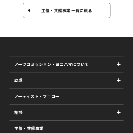
主催・共催事業 一覧に戻る
アーツコミッション・ヨコハマについて
事業紹介
助成
事業報告書
2027年度
アーティスト・フェロー
2026年度
相談
2025年度
視察・ヒアリング・研究
2024年度
主催・共催事業