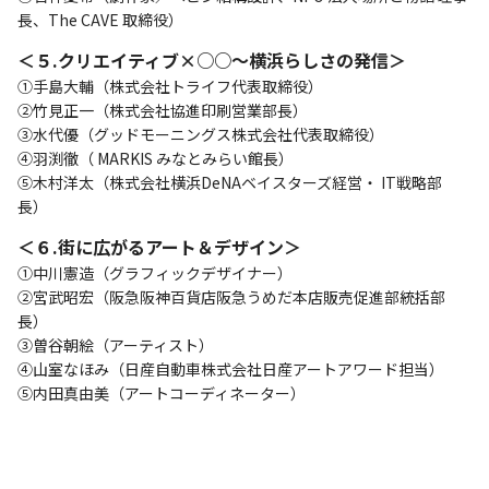
長、The CAVE 取締役）
＜５.クリエイティブ×○○～横浜らしさの発信＞
①手島大輔（株式会社トライフ代表取締役）
②竹見正一（株式会社協進印刷営業部長）
③水代優（グッドモーニングス株式会社代表取締役）
④羽渕徹（ MARKIS みなとみらい館長）
⑤木村洋太（株式会社横浜DeNAベイスターズ経営・ IT戦略部
長）
＜６.街に広がるアート＆デザイン＞
①中川憲造（グラフィックデザイナー）
②宮武昭宏（阪急阪神百貨店阪急うめだ本店販売促進部統括部
長）
③曽谷朝絵（アーティスト）
④山室なほみ（日産自動車株式会社日産アートアワード担当）
⑤内田真由美（アートコーディネーター）