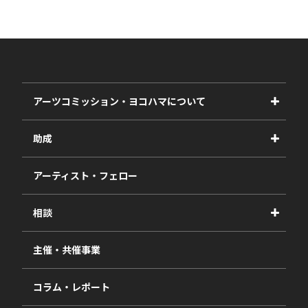
アーツコミッション・ヨコハマについて
事業紹介
助成
事業報告書
2027年度
アーティスト・フェロー
2026年度
相談
2025年度
視察・ヒアリング・研究
2024年度
主催・共催事業
相談依頼フォーム
2023年度
コラム・レポート
過去の採択一覧