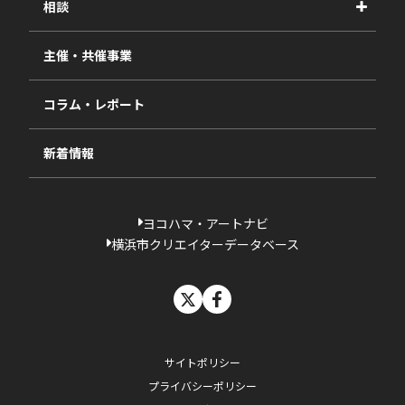
相談
2025年度
視察・ヒアリング・研究
2024年度
主催・共催事業
相談依頼フォーム
2023年度
コラム・レポート
過去の採択一覧
新着情報
ヨコハマ・アートナビ
横浜市クリエイターデータベース
X
facebook
サイトポリシー
プライバシーポリシー