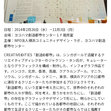
日程：2014年2月26日（水）－11月3日（月）
会場：ヨコハマ創造都市センター１Ｆ風除室
主催：NPO法人横浜コミュニティデザイン・ラボ 、ヨコハマ創造
都市センター
CREATIVE©ITIES「創造©都市」は、シンガポールで活躍するク
リエイティブディレクターのジャクソン・タン氏が、キュレーター
となりグラフィックスを構成・制作した、インフォグラフ作品で
す。バンコク、北京、香港、高雄、クアラルンプール、マニラ、
ソウル、シンガポール、シドニー、東京、横浜のアジアの11都市
に滞在するクリエーターたちが参加するプロジェクトです。
「創造都市」という言葉や考え方に対して、世界中のそれぞれの
都市の人々が現在、何を考え、思うかをかたちにし、「創造都
市」の存在をグラフィックやデザインで形にし、明らかにしてい
くものです。ここで描かれている各都市の地図には、それぞれの
都市で生活するクリエーターたちがその都市ならではと推薦す