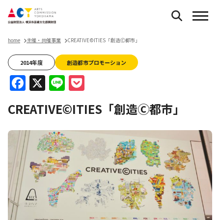
home
主催・共催事業
CREATIVE©ITIES「創造Ⓒ都市」
2014年度
創造都市プロモーション
Facebook
X
Line
Pocket
CREATIVE©ITIES「創造Ⓒ都市」