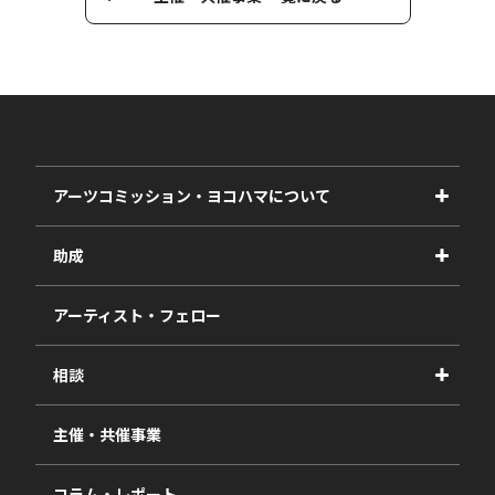
アーツコミッション・ヨコハマについて
事業紹介
助成
事業報告書
2027年度
アーティスト・フェロー
2026年度
相談
2025年度
視察・ヒアリング・研究
2024年度
主催・共催事業
相談依頼フォーム
2023年度
コラム・レポート