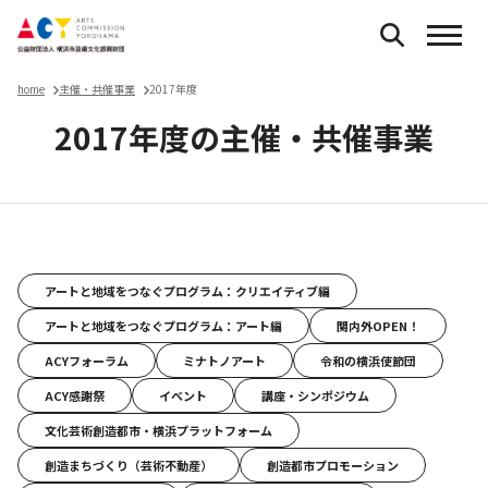
home
主催・共催事業
2017年度
2017年度の主催・共催事業
主催・共催事業
アートと地域をつなぐプログラム：クリエイティブ編
アートと地域をつなぐプログラム：アート編
関内外OPEN！
ACYフォーラム
ミナトノアート
令和の横浜使節団
ACY感謝祭
イベント
講座・シンポジウム
文化芸術創造都市・横浜プラットフォーム
創造まちづくり（芸術不動産）
創造都市プロモーション