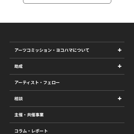
アーツコミッション・ヨコハマについて
事業紹介
助成
事業報告書
2027年度
アーティスト・フェロー
2026年度
相談
2025年度
視察・ヒアリング・研究
2024年度
主催・共催事業
相談依頼フォーム
2023年度
コラム・レポート