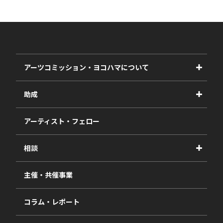
アーツコミッション・ヨコハマについて
事業紹介
助成
事業報告書
2027年度
アーティスト・フェロー
2026年度
相談
2025年度
視察・ヒアリング・研究
2024年度
主催・共催事業
相談依頼フォーム
2023年度
コラム・レポート
過去の採択一覧