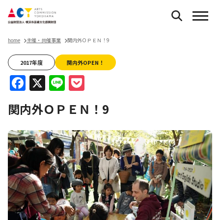
home
主催・共催事業
関内外ＯＰＥＮ！9
2017年度
関内外OPEN！
Facebook
X
Line
Pocket
関内外ＯＰＥＮ！9