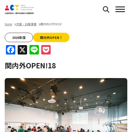
home
主催・共催事業
関内外OPEN!18
2026年度
関内外OPEN！
Facebook
X
Line
Pocket
関内外OPEN!18