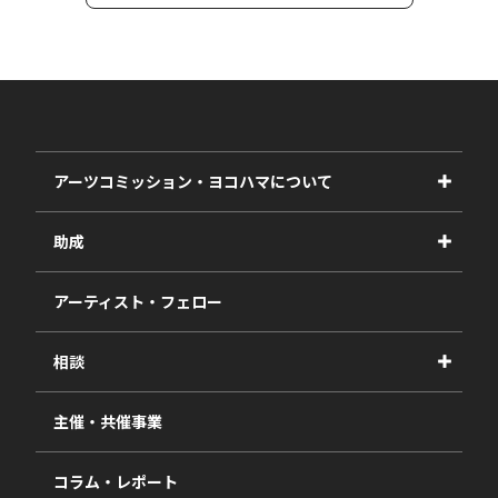
アーツコミッション・ヨコハマについて
事業紹介
助成
事業報告書
2027年度
アーティスト・フェロー
2026年度
相談
2025年度
視察・ヒアリング・研究
2024年度
主催・共催事業
相談依頼フォーム
2023年度
コラム・レポート
過去の採択一覧