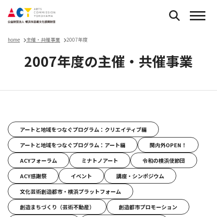
home
主催・共催事業
2007年度
2007年度の主催・共催事業
主催・共催事業
アートと地域をつなぐプログラム：クリエイティブ編
アートと地域をつなぐプログラム：アート編
関内外OPEN！
ACYフォーラム
ミナトノアート
令和の横浜使節団
ACY感謝祭
イベント
講座・シンポジウム
文化芸術創造都市・横浜プラットフォーム
創造まちづくり（芸術不動産）
創造都市プロモーション