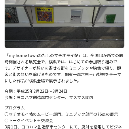
「my home townわたしのマチオモイ帖」は、全国13か所での同
時開催される展覧会で、横浜では、はじめての参加取り組みで
す。デザイナーが想いを寄せる街をミニブックや映像で綴り、観
客と街の想いを繋げるものです。関東一都六県＋山梨県をテーマ
にした作品が横浜会場で展示されました。
会期：平成25年2月22日～3月24日
会場：ヨコハマ創造都市センター、マスマス関内
プログラム
○マチオモイ帖のムービー部門、ミニブック部門の76点の展示
○トークイベント＋交流会
3月1日、ヨコハマ創造都市センターにて、廃財を活用してビジネ