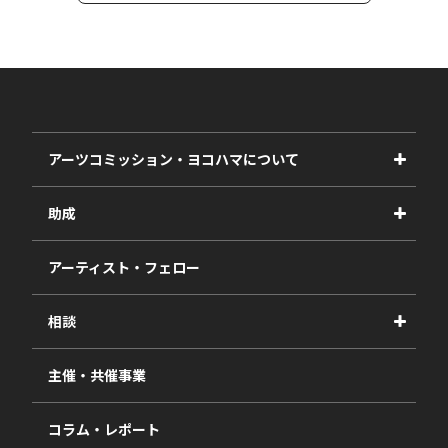
アーツコミッション・ヨコハマについて
事業紹介
助成
事業報告書
2027年度
アーティスト・フェロー
2026年度
相談
2025年度
視察・ヒアリング・研究
2024年度
主催・共催事業
相談依頼フォーム
2023年度
コラム・レポート
過去の採択一覧