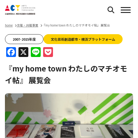
home
主催・共催事業
『my home town わたしのマチオモイ帖』 展覧会
2007-2015年度
文化芸術創造都市・横浜プラットフォーム
Facebook
X
Line
Pocket
『my home town わたしのマチオモ
イ帖』 展覧会