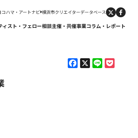
X
ヨコハマ・アートナビ
横浜市クリエイターデータベース
ティスト・フェロー
相談
主催・共催事業
コラム・レポート
Facebook
X
Line
Pock
業