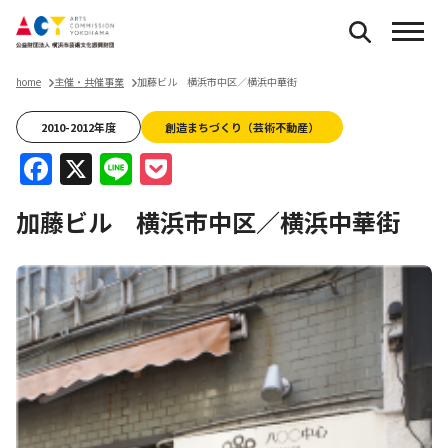
home
主催・共催事業
加藤ビル 横浜市中区／横浜中華街
2010-2012年度
創造まちづくり（芸術不動産）
Facebook
X
Line
Pocket
加藤ビル 横浜市中区／横浜中華街