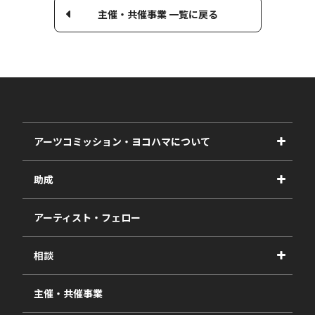
主催・共催事業 一覧に戻る
アーツコミッション・ヨコハマについて
事業紹介
助成
事業報告書
2027年度
アーティスト・フェロー
2026年度
相談
2025年度
視察・ヒアリング・研究
2024年度
主催・共催事業
相談依頼フォーム