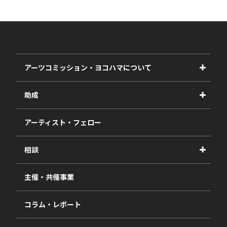
アーツコミッション・ヨコハマについて
事業紹介
助成
事業報告書
2027年度
アーティスト・フェロー
2026年度
相談
2025年度
視察・ヒアリング・研究
2024年度
主催・共催事業
相談依頼フォーム
2023年度
コラム・レポート
過去の採択一覧