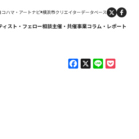
X
ヨコハマ・アートナビ
横浜市クリエイターデータベース
ティスト・フェロー
相談
主催・共催事業
コラム・レポート
Facebook
X
Line
Pock