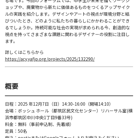
る場です。今回のフォーラムでは、中学生が未来を描くワークシ
ョップや、廃棄物から新たに価値あるものをつくるアップサイク
ルの実践を紹介します。デザインやアートの視点が環境分野と結
びついたとき、どのように私たちの暮らしにかかわることができ
るでしょうか。持続可能な社会の実現が求められる今、創造的な
視点を持ってさまざまな課題に関わるデザイナーの役割に注目し
ます。
詳しくはこちらから
https://acy.yafjp.org/projects/2025/132290/
概要
日程：2025 年12月7日（日）14:30-16:00（開場14:10）
会場：ボッシュ ホール（都筑区民文化センター）リハーサル室(横
浜市都筑区中川中央1丁目9番33号)
料金：無料（事前申込制、先着順）
定員：50名
申込：
peatix
または
Googleフォーム
よりお申込みください