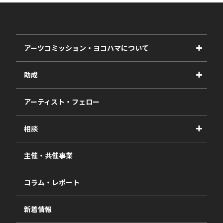
アーツコミッション・ヨコハマについて
事業紹介
助成
事業報告書
2027年度
アーティスト・フェロー
2026年度
相談
2025年度
視察・ヒアリング・研究
2024年度
主催・共催事業
相談依頼フォーム
2023年度
コラム・レポート
過去の採択一覧
新着情報