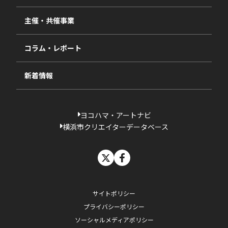
視察・ヒアリング・研究
2024年度
主催・共催事業
相談依頼フォーム
2023年度
コラム・レポート
過去の採択一覧
新着情報
ヨコハマ・アートナビ
横浜市クリエイターデータベース
X
facebook
サイトポリシー
プライバシーポリシー
ソーシャルメディアポリシー