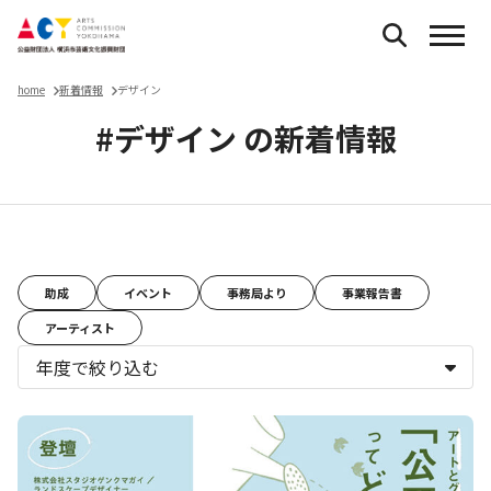
home
新着情報
デザイン
#デザイン の新着情報
お知らせ
助成
イベント
事務局より
事業報告書
アーティスト