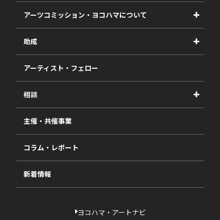
アーツコミッション・ヨコハマについて
事業紹介
助成
事業報告書
2027年度
アーティスト・フェロー
2026年度
相談
2025年度
視察・ヒアリング・研究
2024年度
主催・共催事業
相談依頼フォーム
2023年度
コラム・レポート
過去の採択一覧
新着情報
ヨコハマ・アートナビ