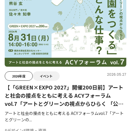
2026.05.27
2026年度
イベント
【「GREEN×EXPO 2027」開催200日前】アート
と社会の接点をともに考える ACYフォーラム
vol.7「アートとグリーンの視点からひらく 「公園
をつくる」ってどんな仕事？」開催決定
アートと社会の接点をともに考える ACYフォーラムvol.7「アート
とグリーンの...
#デザイン
#環境・資源