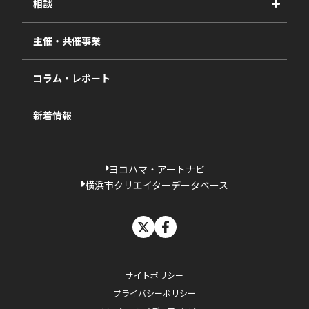
相談
2025年度
視察・ヒアリング・研究
2024年度
主催・共催事業
相談依頼フォーム
2023年度
コラム・レポート
過去の採択一覧
新着情報
ヨコハマ・アートナビ
横浜市クリエイターデータベース
X
facebook
サイトポリシー
プライバシーポリシー