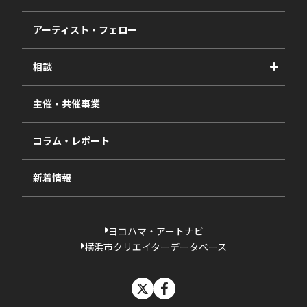
事業報告書
2027年度
アーティスト・フェロー
2026年度
相談
2025年度
視察・ヒアリング・研究
2024年度
主催・共催事業
相談依頼フォーム
2023年度
コラム・レポート
過去の採択一覧
新着情報
ヨコハマ・アートナビ
横浜市クリエイターデータベース
X
facebook