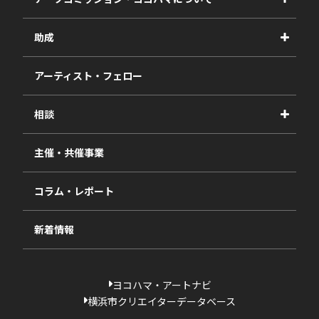
事業紹介
助成
事業報告書
2027年度
アーティスト・フェロー
2026年度
相談
2025年度
視察・ヒアリング・研究
2024年度
主催・共催事業
相談依頼フォーム
2023年度
コラム・レポート
過去の採択一覧
新着情報
ヨコハマ・アートナビ
横浜市クリエイターデータベース