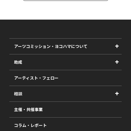
アーツコミッション・ヨコハマについて
事業紹介
助成
事業報告書
2027年度
アーティスト・フェロー
2026年度
相談
2025年度
視察・ヒアリング・研究
2024年度
主催・共催事業
相談依頼フォーム
2023年度
コラム・レポート
過去の採択一覧