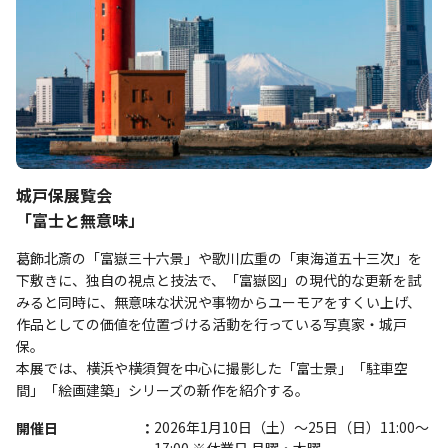
城戸保展覧会
「富士と無意味」
葛飾北斎の「富嶽三十六景」や歌川広重の「東海道五十三次」を
下敷きに、独自の視点と技法で、「富嶽図」の現代的な更新を試
みると同時に、無意味な状況や事物からユーモアをすくい上げ、
作品としての価値を位置づける活動を行っている写真家・城戸
保。
本展では、横浜や横須賀を中心に撮影した「富士景」「駐車空
間」「絵画建築」シリーズの新作を紹介する。
2026年1月10日（土）～25日（日）11:00〜
開催日
17:00 ※休業日 月曜・木曜