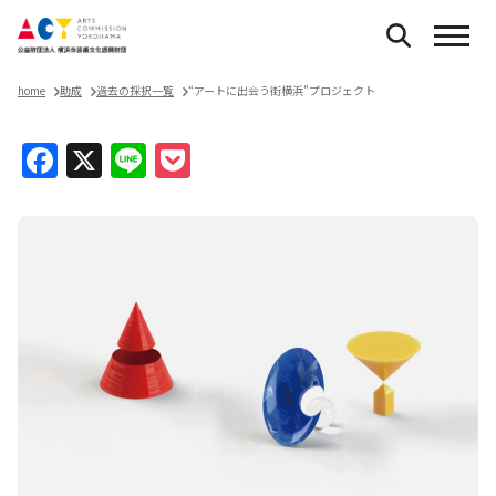
home
助成
過去の採択一覧
“アートに出会う街横浜”プロジェクト
Facebook
X
Line
Pocket