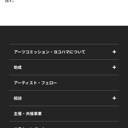
指す。
アーツコミッション・ヨコハマについて
事業紹介
助成
事業報告書
2027年度
アーティスト・フェロー
2026年度
相談
2025年度
視察・ヒアリング・研究
2024年度
主催・共催事業
相談依頼フォーム
2023年度