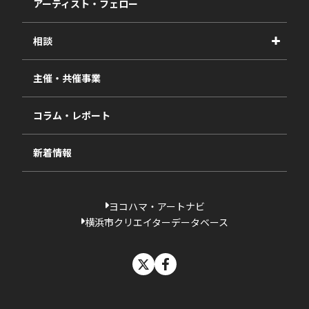
アーティスト・フェロー
2026年度
相談
2025年度
視察・ヒアリング・研究
2024年度
主催・共催事業
相談依頼フォーム
2023年度
コラム・レポート
過去の採択一覧
新着情報
ヨコハマ・アートナビ
横浜市クリエイターデータベース
X
facebook