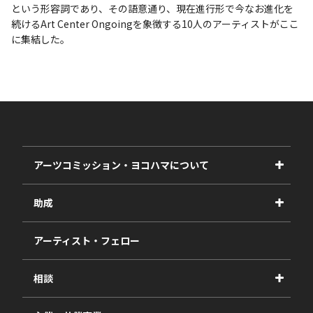
という形容詞であり、その語意通り、現在進行形で今なお進化を
続けるArt Center Ongoingを象徴する10人のアーティストがここ
に集結した。
アーツコミッション・ヨコハマについて
事業紹介
助成
事業報告書
2027年度
アーティスト・フェロー
2026年度
相談
2025年度
視察・ヒアリング・研究
2024年度