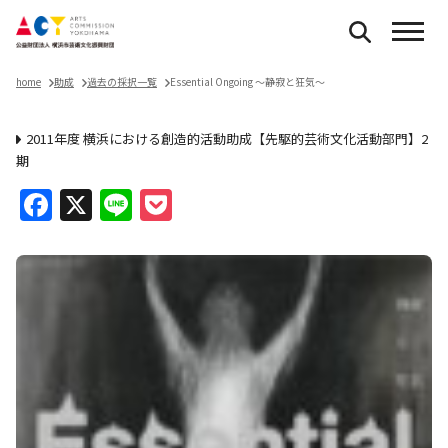
home
助成
過去の採択一覧
Essential Ongoing ～静寂と狂気～
2011年度 横浜における創造的活動助成【先駆的芸術文化活動部門】2
期
Facebook
X
Line
Pocket