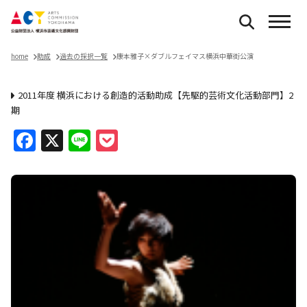
home
助成
過去の採択一覧
康本雅子×ダブルフェイマス横浜中華街公演
2011年度 横浜における創造的活動助成【先駆的芸術文化活動部門】2
期
Facebook
X
Line
Pocket