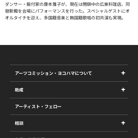
ダンサー・振付家の康本雅子が、現在は閉鎖中の広東料理店、同
發新館を会場にパフォーマンスを行った。スペシャルゲストにオ
オルタイチを迎え、多国籍音楽と無国籍歌唱の初共演も実現。
アーツコミッション・ヨコハマについて
事業紹介
助成
事業報告書
2027年度
アーティスト・フェロー
2026年度
相談
2025年度
視察・ヒアリング・研究
2024年度