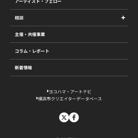
アーティスト・フェロー
2026年度
相談
2025年度
視察・ヒアリング・研究
2024年度
主催・共催事業
相談依頼フォーム
2023年度
コラム・レポート
過去の採択一覧
新着情報
ヨコハマ・アートナビ
横浜市クリエイターデータベース
X
facebook