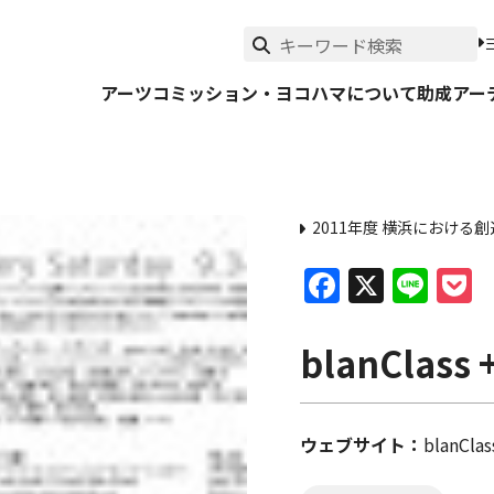
アーツコミッション・ヨコハマについて
助成
アー
2011年度 横浜におけ
Faceboo
X
Lin
P
blanClass 
ウェブサイト
blanCla