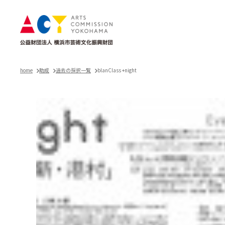
home
助成
過去の採択一覧
blanClass +night