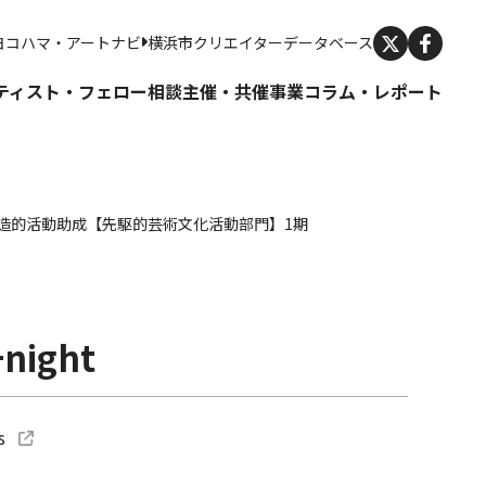
X
ヨコハマ・アートナビ
横浜市クリエイターデータベース
ティスト・フェロー
相談
主催・共催事業
コラム・レポート
る創造的活動助成【先駆的芸術文化活動部門】1期
k
e
ocket
+night
ss