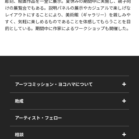
彫刻、絵画作品を一堂に展示。夏休みの期間中に実施し、親子向
けの展覧会でもある。説明パネルの展示やカジュアルで楽しげな
レイアウトにすることにより、美術館（ギャラリー）を親しみや
すく、気軽に楽しめるものであることを体感してもらうことを目
的としている。期間中に作家によるワークショップも開催した。
アーツコミッション・ヨコハマについて
事業紹介
助成
事業報告書
2027年度
アーティスト・フェロー
2026年度
相談
2025年度