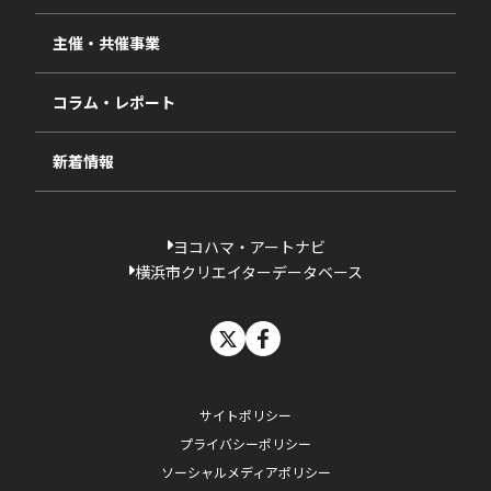
視察・ヒアリング・研究
2024年度
主催・共催事業
相談依頼フォーム
2023年度
コラム・レポート
過去の採択一覧
新着情報
ヨコハマ・アートナビ
横浜市クリエイターデータベース
X
facebook
サイトポリシー
プライバシーポリシー
ソーシャルメディアポリシー