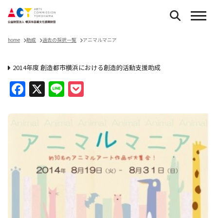
home
助成
過去の採択一覧
アニマルマニア
2014年度 創造都市横浜における創造的活動支援助成
Facebook
X
Line
Pocket