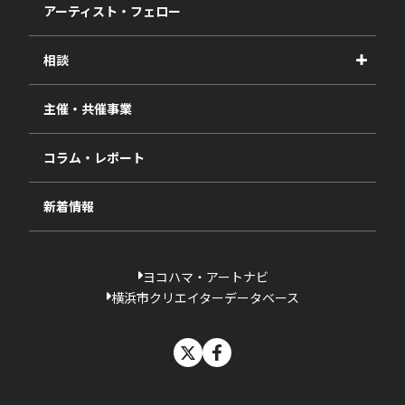
2027年度
アーティスト・フェロー
2026年度
相談
2025年度
視察・ヒアリング・研究
2024年度
主催・共催事業
相談依頼フォーム
2023年度
コラム・レポート
過去の採択一覧
新着情報
ヨコハマ・アートナビ
横浜市クリエイターデータベース
X
facebook