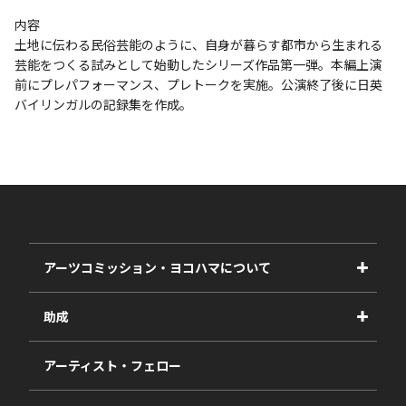
内容
土地に伝わる民俗芸能のように、自身が暮らす都市から生まれる
芸能をつくる試みとして始動したシリーズ作品第一弾。本編上演
前にプレパフォーマンス、プレトークを実施。公演終了後に日英
バイリンガルの記録集を作成。
アーツコミッション・ヨコハマについて
事業紹介
助成
事業報告書
2027年度
アーティスト・フェロー
2026年度