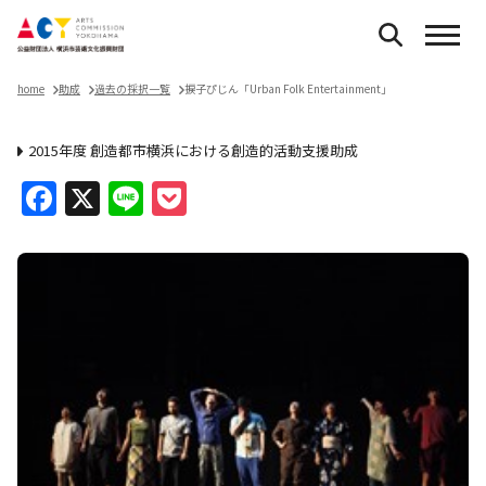
home
助成
過去の採択一覧
捩子ぴじん「Urban Folk Entertainment」
2015年度 創造都市横浜における創造的活動支援助成
Facebook
X
Line
Pocket