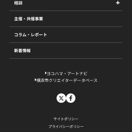
相談
2025年度
視察・ヒアリング・研究
2024年度
主催・共催事業
相談依頼フォーム
2023年度
コラム・レポート
過去の採択一覧
新着情報
ヨコハマ・アートナビ
横浜市クリエイターデータベース
X
facebook
サイトポリシー
プライバシーポリシー