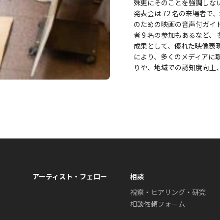
殊更にそのことを強調しな
発表会は 72 名の来場者
のための映画の音声付ガイ
者 9 名の参加もあるなど、
成果として、優れた映像表
により、多くのメディアに
りや、地域での認知度向上
アーティスト・フェロー
相談
視察・ヒアリング・研究
相談依頼フォーム