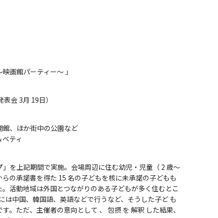
映画館パーティー～ 」
（発表会 3月 19日）
開館、ほか街中の公園など
＆ベティ
」を上記期間で実施。会場周辺に住む幼児・児童（ 2 歳～
に親からの承諾書を得た 15 名の子どもを核に未承諾の子どもも
た。活動地域は外国とつながりのある子どもが多く住むとこ
明には中国、韓国語、英語などで行うなど、そうした子ど も
す。ただ、主催者の意向として 、 包摂 を 解釈 した結果、