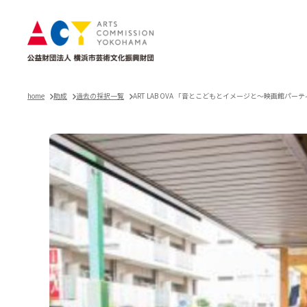
home
助成
過去の採択一覧
ART LAB OVA 「音とこどもとイメージと～映画館パーテ