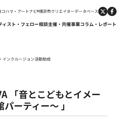
X
ヨコハマ・アートナビ
横浜市クリエイターデータベース
ティスト・フェロー
相談
主催・共催事業
コラム・レポート
ブ・インクルージョン活動助成
k
e
ocket
 OVA 「音とこどもとイメー
館パーティー～ 」