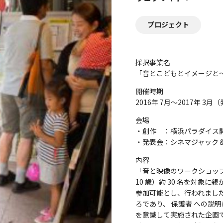
プロジェクト
採択事業名
「音とこどもとイメージと～
開催時期
2016年 7月～2017年 3月
会場
・創作 ：横浜パラダイス
・発表会：シネマジャック
内容
「音と映像のワークショップ
10 歳）約 30 名を対象
参加可能とし、行われまし
ろであり、 保護者 への説
を意識して実施された企画で