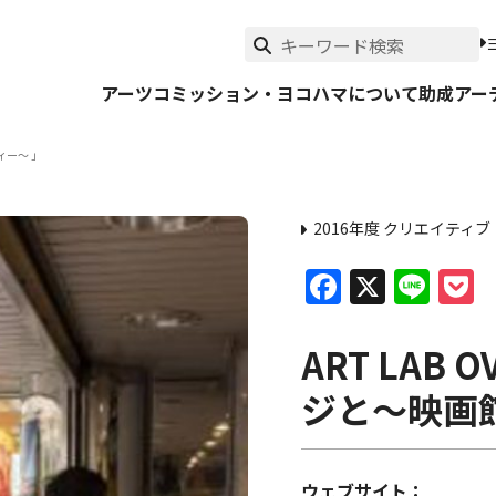
アーツコミッション・ヨコハマについて
助成
アー
ィー～ 」
2016年度 クリエイティ
Faceboo
X
Lin
P
ART LAB
ジと～映画
ウェブサイト