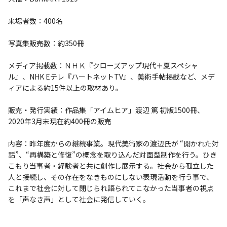
来場者数：400名
写真集販売数：約350冊
メディア掲載数：ＮＨＫ『クローズアップ現代＋夏スペシャ
ル』、NHK Eテレ『ハートネットTV』、美術手帖掲載など、メデ
ィアによる約15件以上の取材あり。
販売・発行実績：作品集「アイムヒア」渡辺 篤 初版1500冊、
2020年3月末現在約400冊の販売
内容：昨年度からの継続事業。現代美術家の渡辺氏が “開かれた対
話”、“再構築と修復”の概念を取り込んだ対面型制作を行う。ひき
こもり当事者・経験者と共に創作し展示する。社会から孤立した
人と接続し、その存在をなきものにしない表現活動を行う事で、
これまで社会に対して閉じられ語られてこなかった当事者の視点
を「声なき声」として社会に発信していく。