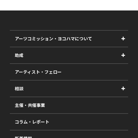
アーツコミッション・ヨコハマについて
事業紹介
助成
事業報告書
2027年度
アーティスト・フェロー
2026年度
相談
2025年度
視察・ヒアリング・研究
2024年度
主催・共催事業
相談依頼フォーム
2023年度
コラム・レポート
過去の採択一覧