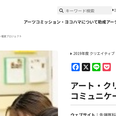
アーツコミッション・ヨコハマについて
助成
アー
ン増進プロジェクト
2019年度 クリエイティ
Faceboo
X
Lin
P
アート・ク
コミュニケ
ウェブサイト
先端医