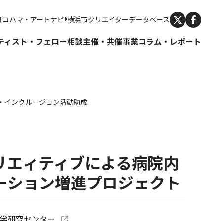
X
ヨコハマ・アートナビ
横浜市クリエイターデータベース
ティスト・フェロー
相談
主催・共催事業
コラム・レポート
ブ・インクルージョン活動助成
k
e
ocket
リエィティブによる病院内
ーション増進プロジェクト
科学研究センター