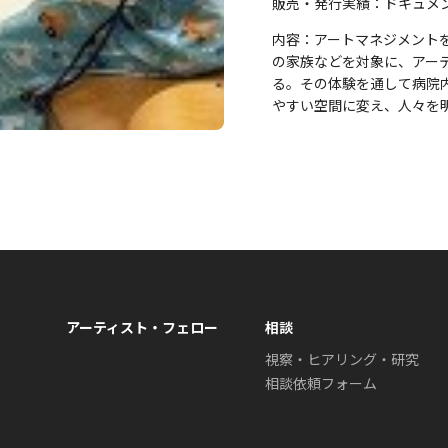
販売・発行実績：ドキュメン
内容：アートマネジメント
の家族などを対象に、アー
る。その体験を通して病院
やすい空間に変え、人々を
アーティスト・フェロー
相談
視察・ヒアリング・研究
相談依頼フォーム