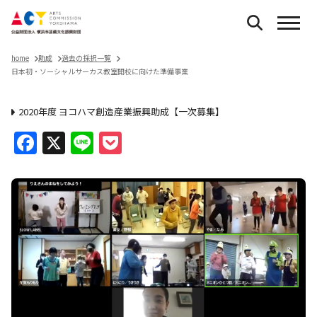
home
助成
過去の採択一覧
日本初・ソーシャルサーカス教室開校に向けた準備事業
2020年度 ヨコハマ創造産業振興助成【一次募集】
Facebook
X
Line
Pocket