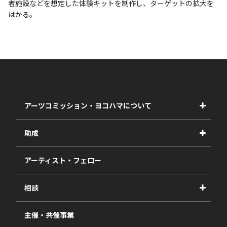
者施設などを想定した体験キットを制作し、ターゲットの拡大を
はかる。
アーツコミッション・ヨコハマについて
事業紹介
助成
事業報告書
2027年度
アーティスト・フェロー
2026年度
相談
2025年度
視察・ヒアリング・研究
2024年度
主催・共催事業