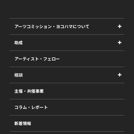
アーツコミッション・ヨコハマについて
事業紹介
助成
事業報告書
2027年度
アーティスト・フェロー
2026年度
相談
2025年度
視察・ヒアリング・研究
2024年度
主催・共催事業
相談依頼フォーム
2023年度
コラム・レポート
過去の採択一覧
新着情報