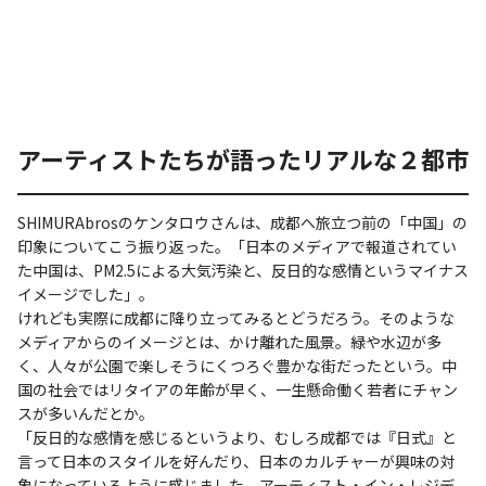
アーティストたちが語ったリアルな２都市
SHIMURAbrosのケンタロウさんは、成都へ旅立つ前の「中国」の
印象についてこう振り返った。「日本のメディアで報道されてい
た中国は、PM2.5による大気汚染と、反日的な感情というマイナス
イメージでした」。
けれども実際に成都に降り立ってみるとどうだろう。そのような
メディアからのイメージとは、かけ離れた風景。緑や水辺が多
く、人々が公園で楽しそうにくつろぐ豊かな街だったという。中
国の社会ではリタイアの年齢が早く、一生懸命働く若者にチャン
スが多いんだとか。
「反日的な感情を感じるというより、むしろ成都では『日式』と
言って日本のスタイルを好んだり、日本のカルチャーが興味の対
象になっているように感じました。アーティスト・イン・レジデ