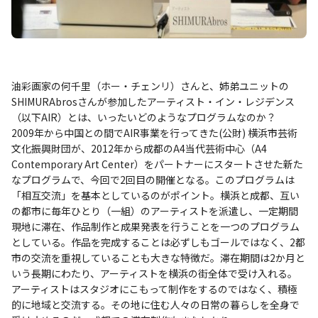
油彩画家の何千里（ホー・チェンリ）さんと、姉弟ユニットの
SHIMURAbrosさんが参加したアーティスト・イン・レジデンス
（以下AIR）とは、いったいどのようなプログラムなのか？
2009年から中国との間でAIR事業を行ってきた(公財) 横浜市芸術
文化振興財団が、2012年から成都のA4当代芸術中心（A4
Contemporary Art Center）をパートナーにスタートさせた新た
なプログラムで、今回で2回目の開催となる。このプログラムは
「相互交流」を基本としているのがポイント。横浜と成都、互い
の都市に毎年ひとり（一組）のアーティストを派遣し、一定期間
現地に滞在、作品制作と成果発表を行うことを一つのプログラム
としている。作品を完成することは必ずしもゴールではなく、2都
市の交流を重視していることも大きな特徴だ。滞在期間は2か月と
いう長期にわたり、アーティストを横浜の街全体で受け入れる。
アーティストはスタジオにこもって制作をするのではなく、積極
的に地域と交流する。その地に住む人々の日常の暮らしを全身で