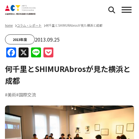
home
コラム・レポート
何千里とSHIMURAbrosが見た横浜と成都
2013.09.25
2013年度
Facebook
X
Line
Pocket
何千里とSHIMURAbrosが見た横浜と
成都
#美術
#国際交流