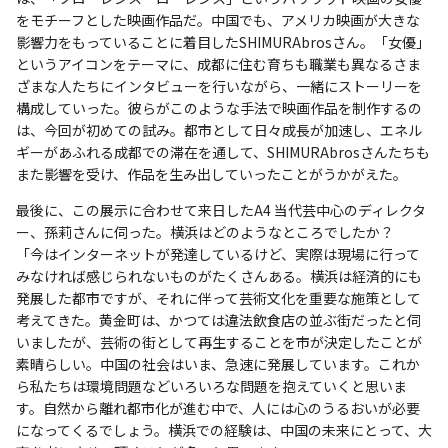
をモチーフとした映画作品だ。中国でも、アメリカ映画が大きな
影響力をもっていることに着目したSHIMURAbrosさん。「女優」
というアイコンをテーマに、成都に住む育ちも職業も異なるさま
ざまな人たちにインタビューを行いながら、一緒にストーリーを
構成していった。彼らがこのような手法で映画作品を制作するの
は、今回が初めての試み。都市として日々成長が加速し、エネル
ギーがあふれる成都での滞在を通して、SHIMURAbrosさんたちも
また影響を受け、作品を生み出していったことがうかがえた。
最後に、この展示に合わせて来日したA4 当代芸中心のディレクタ
ー、孫莉さんに伺った。横浜はどのようなところでしたか？
「今はインターネットが発達しているけど、実際は現場に行って
みなければ感じられないものがたくさんある。横浜は経済的にも
発展した都市ですが、それに伴って芸術文化を重要な施策として
考えてきた。黄金町は、かつては違法飲食店の並ぶ街だったと伺
いましたが、芸術の街として再生することを市が決定したことが
素晴らしい。中国の社会はいま、急速に発展しています。これか
ら私たちは環境問題などいろいろな問題を抱えていくと思いま
す。自然から離れ都市化が進む中で、人には心のうるおいが必要
になってくるでしょう。横浜での経験は、中国の未来にとって、大