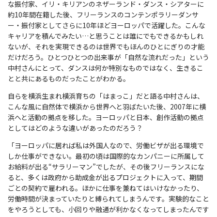
な振付家、イリ・キリアンのネザーランド・ダンス・シアターに
約10年間在籍した後、フリーランスのコンテンポラリーダンサ
ー・振付家としてさらに10年ほどヨーロッパで活躍した。こんな
キャリアを積んでみたい…と思うことは誰にでもできるかもしれ
ないが、それを実現できるのは世界でもほんのひとにぎりの才能
だけだろう。ひとつひとつの出来事が「自然な流れだった」という
中村さんにとって、ダンスは何か特別なものではなく、生きるこ
とと共にあるものだったことがわかる。
自らを横浜生まれ横浜育ちの「はまっこ」だと語る中村さんは、
こんな風に自然体で横浜から世界へと羽ばたいた後、2007年に横
浜へと活動の拠点を移した。ヨーロッパと日本、創作活動の拠点
としてはどのような違いがあったのだろう？
「ヨーロッパに居れば私は外国人なので、労働ビザが出る環境で
しか仕事ができない。最初の頃は国際的なカンパニーに所属して
お給料が出る“サラリーマン”でしたが、その後フリーランスにな
ると、多くは政府から助成金が出るプロジェクトに入って、期間
ごとの契約で雇われる。ほかに仕事を兼ねてはいけなかったり、
労働時間が決まっていたりと縛られてしまうんです。実験的なこと
をやろうとしても、小回りや融通が利かなくなってしまったんです