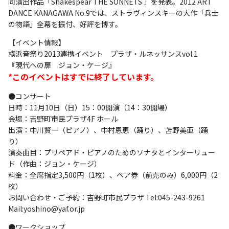
同演出作品「Shakespear THE SONNETS 」を発表。2012 ART
DANCE KANAGAWA No.9では、ストラヴィンスキーの大作「兵士
の物語」全幕を振付、好評を博す。
【イベント情報】
横浜音祭り2013連携イベント プラザ・ルネッサンスvol.1
『現代への扉 ジョン・ケージ』
*このイベントはすでに終了しています。
●コンサート
日時：11月10日（日）15：00開演（14：30開場）
会場：吉野町市民プラザ4F ホール
出演：中川賢一（ピアノ）、中村恩恵（踊り）、苫野美亜（踊
り）
演奏曲目：プリペアド・ピアノのためのソナタとインターリュー
ド（作曲：ジョン・ケージ）
料金：全席指定3,500円（1枚）、ペア券（前売のみ）6,000円（2
枚）
お問い合わせ・ご予約：吉野町市民プラザ Tel:045-243-9261
Mail:yoshino@yaf.or.jp
●ワークショップ