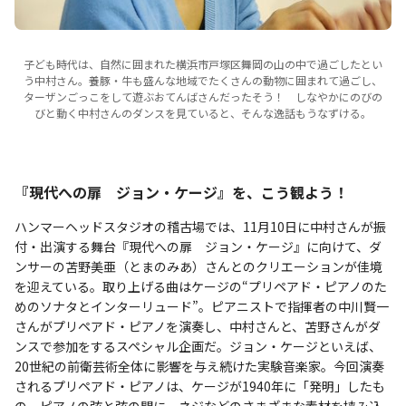
子ども時代は、自然に囲まれた横浜市戸塚区舞岡の山の中で過ごしたとい
う中村さん。養豚・牛も盛んな地域でたくさんの動物に囲まれて過ごし、
ターザンごっこをして遊ぶおてんばさんだったそう！ しなやかにのびの
びと動く中村さんのダンスを見ていると、そんな逸話もうなずける。
『現代への扉 ジョン・ケージ』を、こう観よう！
ハンマーヘッドスタジオの稽古場では、11月10日に中村さんが振
付・出演する舞台『現代への扉 ジョン・ケージ』に向けて、ダ
ンサーの苫野美亜（とまのみあ）さんとのクリエーションが佳境
を迎えている。取り上げる曲はケージの“プリペアド・ピアノのた
めのソナタとインターリュード”。ピアニストで指揮者の中川賢一
さんがプリペアド・ピアノを演奏し、中村さんと、苫野さんがダ
ンスで参加をするスペシャル企画だ。ジョン・ケージといえば、
20世紀の前衛芸術全体に影響を与え続けた実験音楽家。今回演奏
されるプリペアド・ピアノは、ケージが1940年に「発明」したも
の。ピアノの弦と弦の間に、ネジなどのさまざまな素材を挟み込