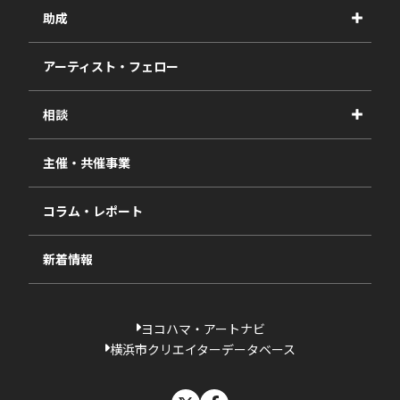
事業紹介
助成
事業報告書
2027年度
アーティスト・フェロー
2026年度
相談
2025年度
視察・ヒアリング・研究
2024年度
主催・共催事業
相談依頼フォーム
2023年度
コラム・レポート
過去の採択一覧
新着情報
ヨコハマ・アートナビ
横浜市クリエイターデータベース