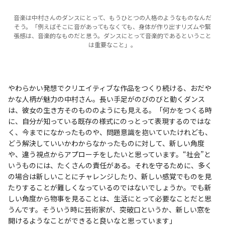
音楽は中村さんのダンスにとって、もうひとつの人格のようなものなんだ
そう。「例えばそこに音があってもなくても、身体が作り出すリズムや緊
張感は、音楽的なものだと思う。ダンスにとって音楽的であるということ
は重要なこと」。
やわらかい発想でクリエイティブな作品をつくり続ける、おだや
かな人柄が魅力の中村さん。長い手足がのびのびと動くダンス
は、彼女の生き方そのもののようにも見える。「何かをつくる時
に、自分が知っている既存の様式にのっとって表現するのではな
く、今までになかったものや、問題意識を抱いていたけれども、
どう解決していいかわからなかったものに対して、新しい角度
や、違う視点からアプローチをしたいと思っています。“社会”と
いうものには、たくさんの責任がある。それを守るために、多く
の場合は新しいことにチャレンジしたり、新しい感覚でものを見
たりすることが難しくなっているのではないでしょうか。でも新
しい角度から物事を見ることは、生活にとって必要なことだと思
うんです。そういう時に芸術家が、突破口というか、新しい窓を
開けるようなことができると良いなと思っています」