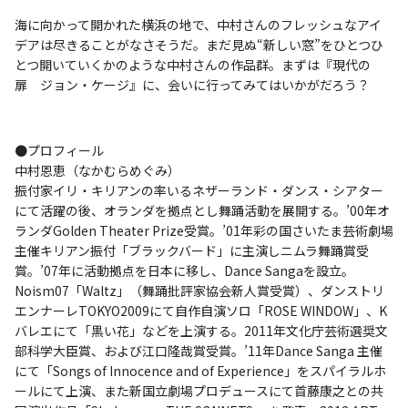
海に向かって開かれた横浜の地で、中村さんのフレッシュなアイ
デアは尽きることがなさそうだ。まだ見ぬ“新しい窓”をひとつひ
とつ開いていくかのような中村さんの作品群。まずは『現代の
扉 ジョン・ケージ』に、会いに行ってみてはいかがだろう？
●プロフィール
中村恩恵（なかむらめぐみ）
振付家イリ・キリアンの率いるネザーランド・ダンス・シアター
にて活躍の後、オランダを拠点とし舞踊活動を展開する。’00年オ
ランダGolden Theater Prize受賞。’01年彩の国さいたま芸術劇場
主催キリアン振付「ブラックバード」に主演しニムラ舞踊賞受
賞。’07年に活動拠点を日本に移し、Dance Sangaを設立。
Noism07「Waltz」（舞踊批評家協会新人賞受賞）、ダンストリ
エンナーレTOKYO2009にて自作自演ソロ「ROSE WINDOW」、K
バレエにて「黒い花」などを上演する。2011年文化庁芸術選奨文
部科学大臣賞、および江口隆哉賞受賞。’11年Dance Sanga 主催
にて「Songs of Innocence and of Experience」をスパイラルホ
ールにて上演、また新国立劇場プロデュースにて首藤康之との共