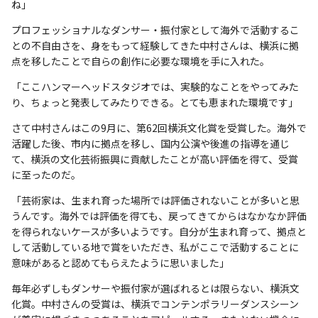
ね」
プロフェッショナルなダンサー・振付家として海外で活動するこ
との不自由さを、身をもって経験してきた中村さんは、横浜に拠
点を移したことで自らの創作に必要な環境を手に入れた。
「ここハンマーヘッドスタジオでは、実験的なことをやってみた
り、ちょっと発表してみたりできる。とても恵まれた環境です」
さて中村さんはこの9月に、第62回横浜文化賞を受賞した。海外で
活躍した後、市内に拠点を移し、国内公演や後進の指導を通じ
て、横浜の文化芸術振興に貢献したことが高い評価を得て、受賞
に至ったのだ。
「芸術家は、生まれ育った場所では評価されないことが多いと思
うんです。海外では評価を得ても、戻ってきてからはなかなか評価
を得られないケースが多いようです。自分が生まれ育って、拠点と
して活動している地で賞をいただき、私がここで活動することに
意味があると認めてもらえたように思いました」
毎年必ずしもダンサーや振付家が選ばれるとは限らない、横浜文
化賞。中村さんの受賞は、横浜でコンテンポラリーダンスシーン