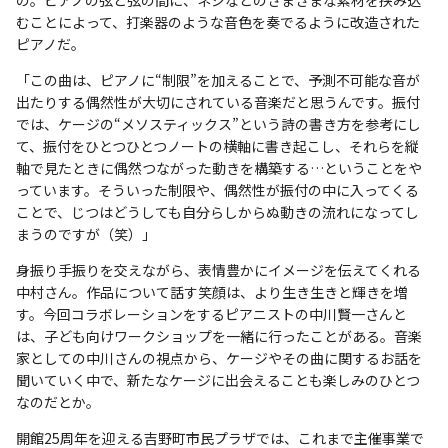
むことによって、打楽器のような音色を奏でるように改造された
ピアノだ。
「この曲は、ピアノに“制限”を加えることで、予測不可能な音が
出たりする偶然性が大切にされている音楽だと思うんです。振付
では、ケージの“メソスティックス”という詩の書き方を参考にし
て、振付をひとつひとつノートの横軸に書き起こし、それらを縦
軸で見たときに偶然つながった動きを構築する…ということをや
っています。そういった制限や、偶然性が振付の中に入ってくる
ことで、じつはどうしても自分らしからぬ動きの流れになってし
まうのですが（笑）」
身振り手振りを交えながら、表情豊かにイメージを伝えてくれる
中村さん。作品について話す笑顔は、より生き生きと輝きを増
す。今回コラボレーションをするピアニストの中川賢一さんと
は、子ども向けワークショップを一緒に行ったことがある。音楽
家としての中川さんの視点から、ケージやその曲に関するお話を
聞いていく中で、新たなケージに出会えることも楽しみのひとつ
なのだとか。
開館25周年を迎える吉野町市民プラザでは、これまで主催事業で