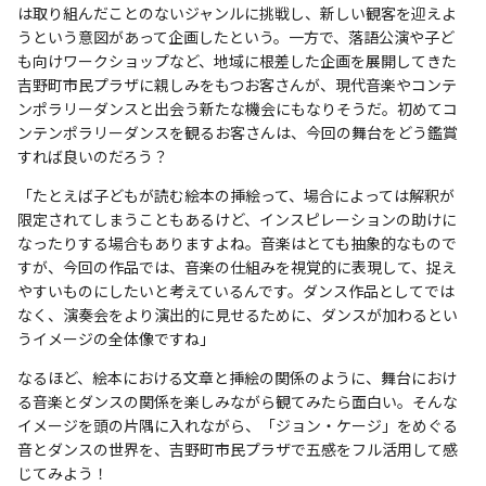
は取り組んだことのないジャンルに挑戦し、新しい観客を迎えよ
うという意図があって企画したという。一方で、落語公演や子ど
も向けワークショップなど、地域に根差した企画を展開してきた
吉野町市民プラザに親しみをもつお客さんが、現代音楽やコンテ
ンポラリーダンスと出会う新たな機会にもなりそうだ。初めてコ
ンテンポラリーダンスを観るお客さんは、今回の舞台をどう鑑賞
すれば良いのだろう？
「たとえば子どもが読む絵本の挿絵って、場合によっては解釈が
限定されてしまうこともあるけど、インスピレーションの助けに
なったりする場合もありますよね。音楽はとても抽象的なもので
すが、今回の作品では、音楽の仕組みを視覚的に表現して、捉え
やすいものにしたいと考えているんです。ダンス作品としてでは
なく、演奏会をより演出的に見せるために、ダンスが加わるとい
うイメージの全体像ですね」
なるほど、絵本における文章と挿絵の関係のように、舞台におけ
る音楽とダンスの関係を楽しみながら観てみたら面白い。そんな
イメージを頭の片隅に入れながら、「ジョン・ケージ」をめぐる
音とダンスの世界を、吉野町市民プラザで五感をフル活用して感
じてみよう！