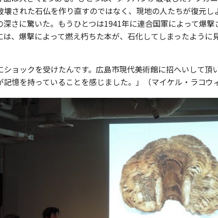
破壊された石仏を作り直すのではなく、現地の人たちが復元し
深さに驚いた。もうひとつは1941年に連合国軍によって爆
には、爆撃によって燃え朽ちた本が、石化してしまったように
にショックを受けたんです。広島市現代美術館に招へいして頂
が記憶を持っていることを感じました。」（マイケル・ラコウ