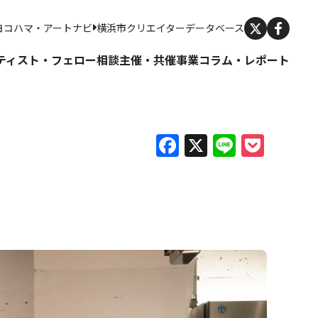
X
ヨコハマ・アートナビ
横浜市クリエイターデータベース
ティスト・フェロー
相談
主催・共催事業
コラム・レポート
Facebook
X
Line
Pock