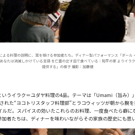
による料理の説明に、耳を傾ける参加者たち。ディナー型パフォーマンス「ダール
あなたは消滅しかけている言語 を亡霊の出す皿で食べている：和平の家 よりイラ
提供する」の様子 撮影：加藤健
いうイラク＝ユダヤ料理の4品。テーマは「Umami（旨み）」
に結成された“ヨコトリスタッフ料理部”とラコウィッツが朝から
イルだ。スパイスの効いたこれらのお料理、一度食べたら癖に
参加者たちは、ディナーを味わいながらその家族の歴史にも思