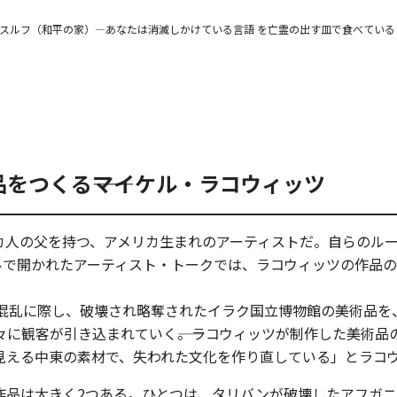
スルフ（和平の家）―あなたは消滅しかけている言語 を亡霊の出す皿で食べている
をつくる――マイケル・ラコウィッツ
カ人の父を持つ、アメリカ生まれのアーティストだ。自らのル
のホールで開かれたアーティスト・トークでは、ラコウィッツの作
の混乱に際し、破壊され略奪されたイラク国立博物館の美術品
に観客が引き込まれていく――。ラコウィッツが制作した美術
見える中東の素材で、失われた文化を作り直している」とラコ
作品は大きく2つある。ひとつは、タリバンが破壊したアフガ