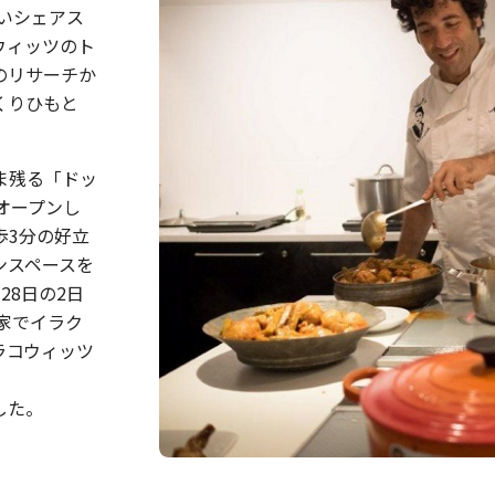
しいシェアス
ウィッツのト
のリサーチか
くりひもと
ま残る「ドッ
オープンし
歩3分の好立
ンスペースを
28日の2日
家でイラク
ラコウィッツ
した。