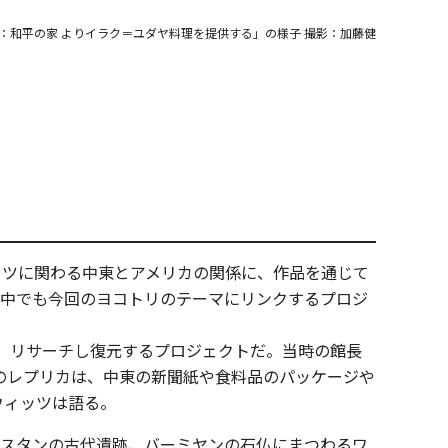
：和平の家 よりイラク＝ユダヤ料理を提供する」の様子 撮影：加藤健
ーツに関わる中東とアメリカの関係に、作品を通じて
品の中でも今回のヨコトリのテーマにリンクするプロジ
を、リサーチし復元するプロジェクトだ。当時の館長
品のレプリカは、中東の新聞紙や食料品のパッケージや
ウィッツは語る。
ニスタンの古代遺跡、バーミヤンの石仏にまつわるワ