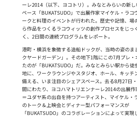
ーレ2014（以下、ヨコトリ）。みなとみらいの新
ペース「BUKATSUDO」で出展作家マイケル・ラコ
ークと料理のイベントが行われた。歴史や記憶、場
ら作品をつくるラコウィッツの創作プロセスをじっ
く、2日間の連続プログラムをレポート。
港町・横浜を象徴する造船ドックが、当時の姿のま
クヤードガーデン」。その地下1階にこの7月プレ・
たのが「BUKATSUDO」だ。みなとみらい駅から徒
地に、ワークラウンジやスタジオ、ホール、キッチ
備える、いま注目のシェアスペース。去る8月27日・
間にわたり、ヨコハマトリエンナーレ2014の出展作
＝ユダヤ系の出自を持つアーティスト、マイケル・
のトーク＆上映会とディナー型パフォーマンスが
「BUKATSUDO」のコラボレーションによって実現