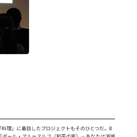
「料理」に着目したプロジェクトもそのひとつだ。8
ス「ダール・アル＝スルフ（和平の家）―あなたは消滅